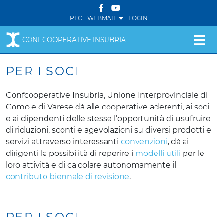
PEC
WEBMAIL
LOGIN
CONFCOOPERATIVE INSUBRIA
PER I SOCI
Confcooperative Insubria, Unione Interprovinciale di
Como e di Varese dà alle cooperative aderenti, ai soci
e ai dipendenti delle stesse l’opportunità di usufruire
di riduzioni, sconti e agevolazioni su diversi prodotti e
servizi attraverso interessanti
convenzioni
, dà ai
dirigenti la possibilità di reperire i
modelli utili
per le
loro attività e di calcolare autonomamente il
contributo biennale di revisione
.
PER I SOCI