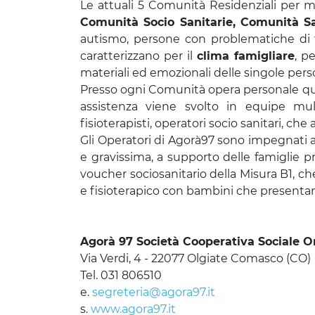
Le attuali 5 Comunità Residenziali per mi
Comunità Socio Sanitarie, Comunità Sa
autismo, persone con problematiche di t
caratterizzano per il
clima famigliare
, p
materiali ed emozionali delle singole pers
Presso ogni Comunità opera personale qualif
assistenza viene svolto in equipe multi
fisioterapisti, operatori socio sanitari, c
Gli Operatori di Agorà97 sono impegnati anc
e gravissima, a supporto delle famiglie 
voucher sociosanitario della Misura B1, che
e fisioterapico con bambini che presentan
Agorà 97 Società Cooperativa Sociale O
Via Verdi, 4 - 22077 Olgiate Comasco (CO)
Tel. 031 806510
e.
segreteria@agora97.it
s.
www.agora97.it