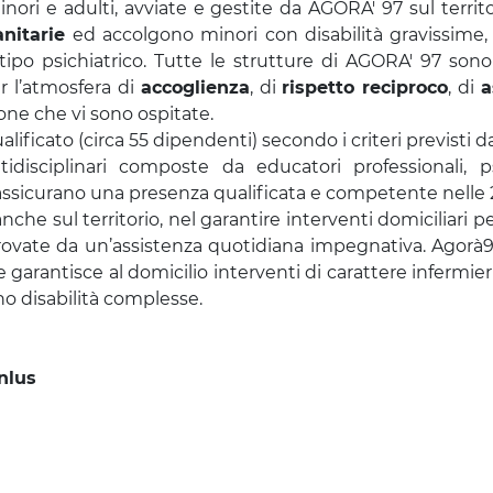
nori e adulti, avviate e gestite da AGORA' 97 sul territ
nitarie
ed accolgono minori con disabilità gravissime, g
ipo psichiatrico. Tutte le strutture di AGORA' 97 so
er l’atmosfera di
accoglienza
, di
rispetto reciproco
, di
a
one che vi sono ospitate.
icato (circa 55 dipendenti) secondo i criteri previsti dal
disciplinari composte da educatori professionali, psic
he assicurano una presenza qualificata e competente nelle 
he sul territorio, nel garantire interventi domiciliari pers
provate da un’assistenza quotidiana impegnativa. Agor
 garantisce al domicilio interventi di carattere infermieri
o disabilità complesse.
nlus