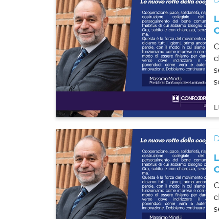
C
c
s
s
L
C
c
s