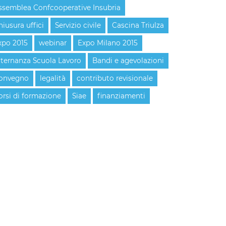
ssemblea Confcooperative Insubria
hiusura uffici
Servizio civile
Cascina Triulza
xpo 2015
webinar
Expo Milano 2015
lternanza Scuola Lavoro
Bandi e agevolazioni
onvegno
legalità
contributo revisionale
orsi di formazione
Siae
finanziamenti