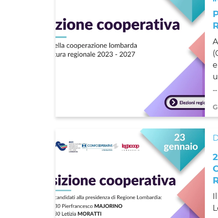
A
(
e
u
...
G
I
L