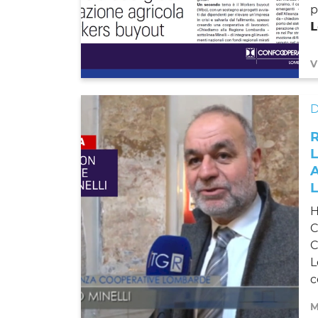
pr

V
H
C
C
L
co
M