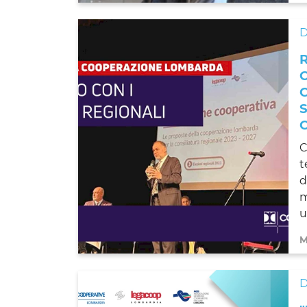
C
t
d
m
u
M