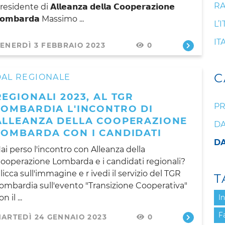
RA
esidente di 𝗔𝗹𝗹𝗲𝗮𝗻𝘇𝗮 𝗱𝗲𝗹𝗹𝗮 𝗖𝗼𝗼𝗽𝗲𝗿𝗮𝘇𝗶𝗼𝗻𝗲
𝗼𝗺𝗯𝗮𝗿𝗱𝗮 Massimo ...
L’
IT
ENERDÌ 3 FEBBRAIO 2023
0
C
DAL REGIONALE
REGIONALI 2023, AL TGR
PR
LOMBARDIA L'INCONTRO DI
ALLEANZA DELLA COOPERAZIONE
DA
LOMBARDA CON I CANDIDATI
DA
ai perso l'incontro con Alleanza della
ooperazione Lombarda e i candidati regionali?
licca sull'immagine e r ivedi il servizio del TGR
T
ombardia sull'evento "Transizione Cooperativa"
n il ...
I
F
ARTEDÌ 24 GENNAIO 2023
0