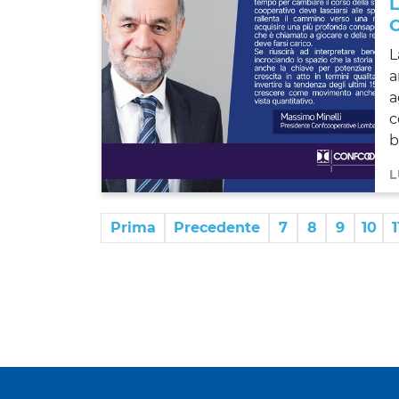
L
a
a
c
b
L
Prima
Precedente
7
8
9
10
1