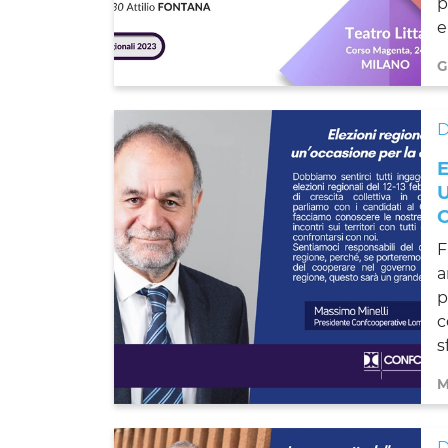
p
e
G
F
a
p
c
sf
M