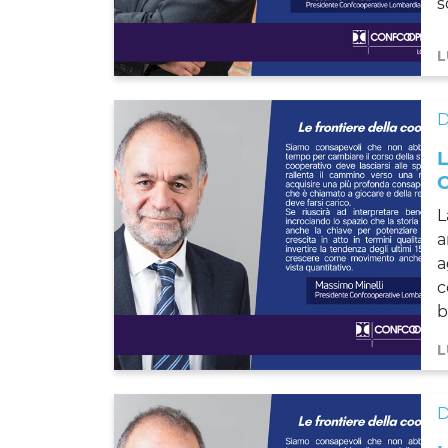
s
L
L
a
a
c
b
L