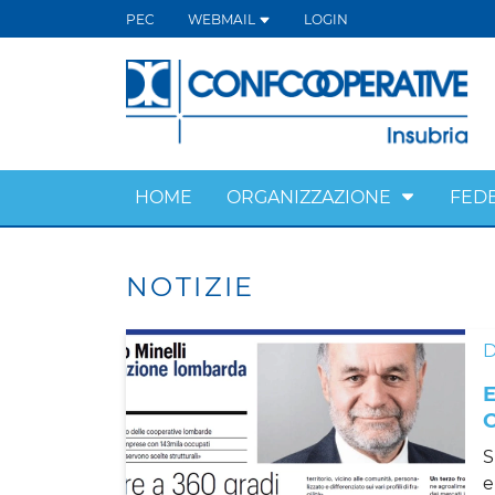
PEC
WEBMAIL
LOGIN
HOME
ORGANIZZAZIONE
FED
NOTIZIE
S
e