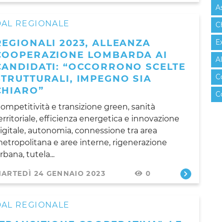
A
DAL REGIONALE
C
REGIONALI 2023, ALLEANZA
E
COOPERAZIONE LOMBARDA AI
A
CANDIDATI: “OCCORRONO SCELTE
STRUTTURALI, IMPEGNO SIA
C
CHIARO”
C
ompetitività e transizione green, sanità
erritoriale, efficienza energetica e innovazione
igitale, autonomia, connessione tra area
etropolitana e aree interne, rigenerazione
rbana, tutela...
ARTEDÌ 24 GENNAIO 2023
0
DAL REGIONALE