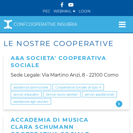
PEC
WEBMAIL
LOGIN
CONFCOOPERATIVE INSUBRIA
LE NOSTRE COOPERATIVE
A&A SOCIETA' COOPERATIVA
SOCIALE
Sede Legale: Via Martino Anzi, 8 - 22100 Como
assistenza domiciliare
Cooperativa Sociale di tipo A
servizi educativi
Servizi socio sanitari
servizi assistenziali
assistenza agli anziani
ACCADEMIA DI MUSICA
CLARA SCHUMANN