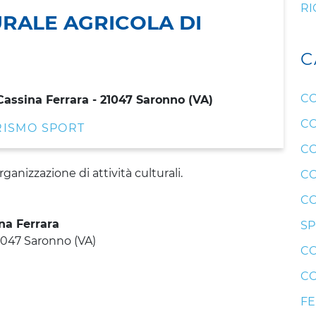
RI
RALE AGRICOLA DI
C
CO
 Cassina Ferrara - 21047 Saronno (VA)
CO
RISMO SPORT
CO
anizzazione di attività culturali.
CO
CO
na Ferrara
SP
21047 Saronno (VA)
CO
CO
F