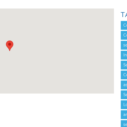
T
C
C
se
I
Se
C
a
Se
L
a
se