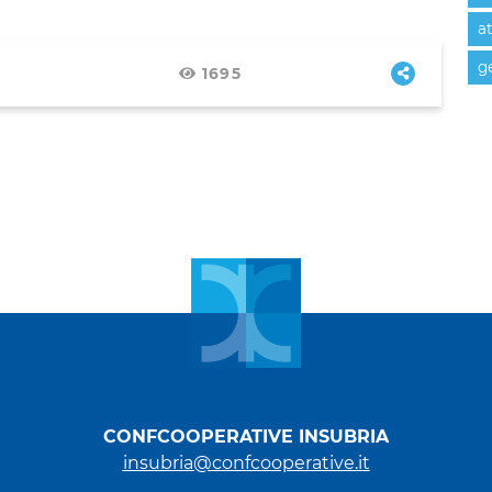
at
ge
1695
CONFCOOPERATIVE INSUBRIA
insubria@confcooperative.it