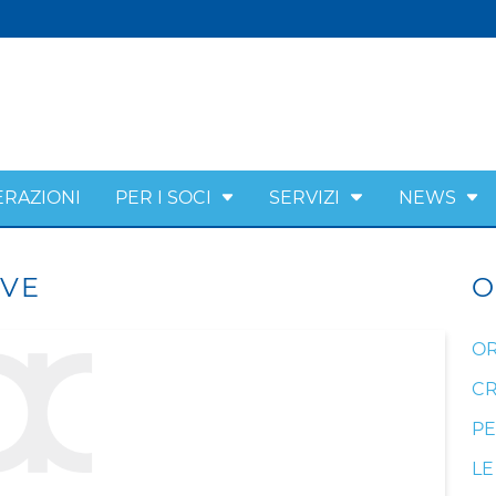
ERAZIONI
PER I SOCI
SERVIZI
NEWS
IVE
O
OR
CR
PE
LE