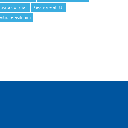
tività culturali
Gestione affitti
stione asili nidi