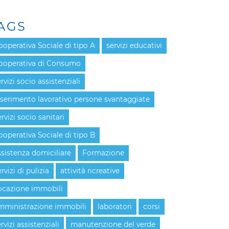
AGS
ooperativa Sociale di tipo A
servizi educativi
ooperativa di Consumo
rvizi socio assistenziali
nserimento lavorativo persone svantaggiate
rvizi socio sanitari
ooperativa Sociale di tipo B
ssistenza domiciliare
Formazione
rvizi di pulizia
attività ricreative
ocazione immobili
mministrazione immobili
laboratori
corsi
rvizi assistenziali
manutenzione del verde