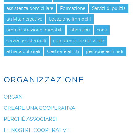
assistenza domiciliare
Formazione
Servizi di pulizia
attività ricreative
Locazione immobili
amministrazione immobili
laboratori
corsi
servizi assistenziali
manutenzione del verde
attività culturali
Gestione affitti
gestione asili nidi
ORGANIZZAZIONE
ORGANI
CREARE UNA COOPERATIVA
PERCHÉ ASSOCIARSI
LE NOSTRE COOPERATIVE