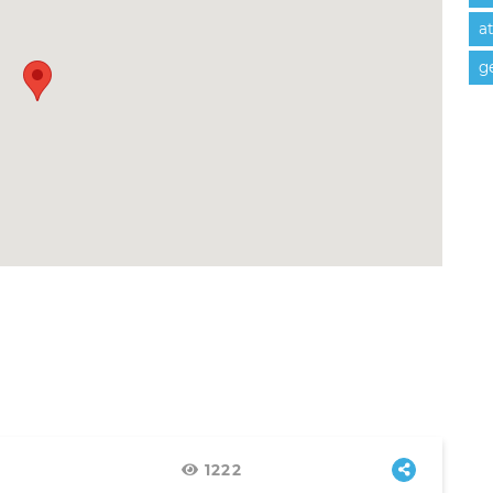
at
ge
1222