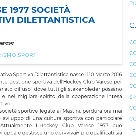
RI
E 1977 SOCIETÀ
VI DILETTANTISTICA
C
CO
Varese
CO
RISMO SPORT
CO
iva Sportiva Dilettantistica nasce il 10 Marzo 2016
CO
ente gestione sportiva dell'Hockey Club Varese per
CO
ariato diffuso" dove tutti gli stakeholeder possano
e nel migliore spirito della cooperazione intesa
SP
tivo.
CO
 società sportive legate ai Mastini, perdura ora mai
 sviluppo di una cultura sportiva con particolare
CO
. Attualmente L'Hockey Club Varese 1977 può
F
luppa e gestisce uno dei «vivai» più qualificati sia