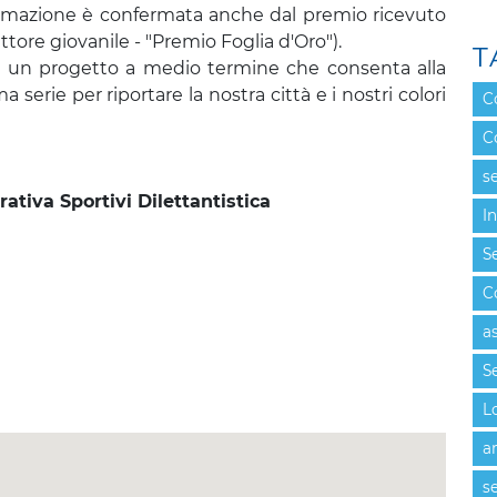
fermazione è confermata anche dal premio ricevuto
settore giovanile - "Premio Foglia d'Oro").
T
 in un progetto a medio termine che consenta alla
erie per riportare la nostra città e i nostri colori
C
C
se
tiva Sportivi Dilettantistica
I
Se
C
a
Se
L
a
se