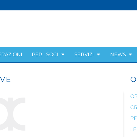
ERAZIONI
PER I SOCI
SERVIZI
NEWS
IVE
O
OR
CR
PE
LE