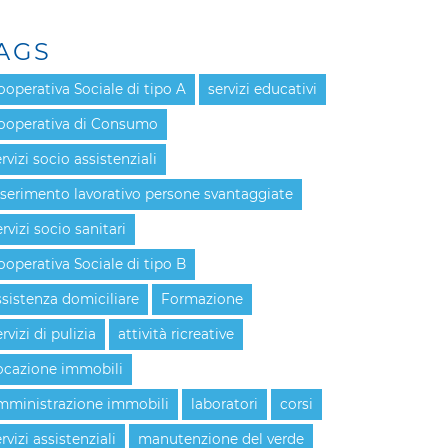
AGS
ooperativa Sociale di tipo A
servizi educativi
ooperativa di Consumo
rvizi socio assistenziali
nserimento lavorativo persone svantaggiate
rvizi socio sanitari
ooperativa Sociale di tipo B
ssistenza domiciliare
Formazione
rvizi di pulizia
attività ricreative
ocazione immobili
mministrazione immobili
laboratori
corsi
rvizi assistenziali
manutenzione del verde