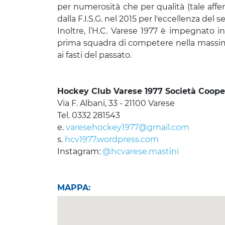
per numerosità che per qualità (tale af
dalla F.I.S.G. nel 2015 per l'eccellenza del 
Inoltre, l’H.C. Varese 1977 è impegnato
prima squadra di competere nella massima s
ai fasti del passato.
Hockey Club Varese 1977 Società Coopera
Via F. Albani, 33 - 21100 Varese
Tel. 0332 281543
e.
varesehockey1977@gmail.com
s.
hcv1977.wordpress.com
Instagram:
@hcvarese.mastini
MAPPA: