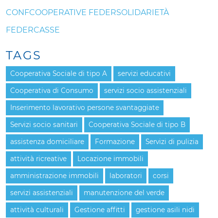
CONFCOOPERATIVE FEDERSOLIDARIETÀ
FEDERCASSE
TAGS
Cooperativa Sociale di tipo A
servizi educativi
Cooperativa di Consumo
servizi socio assistenziali
Inserimento lavorativo persone svantaggiate
Servizi socio sanitari
Cooperativa Sociale di tipo B
assistenza domiciliare
Formazione
Servizi di pulizia
attività ricreative
Locazione immobili
amministrazione immobili
laboratori
corsi
servizi assistenziali
manutenzione del verde
attività culturali
Gestione affitti
gestione asili nidi