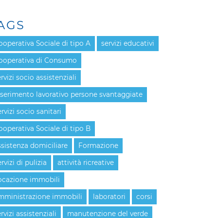
AGS
ooperativa Sociale di tipo A
servizi educativi
ooperativa di Consumo
rvizi socio assistenziali
nserimento lavorativo persone svantaggiate
rvizi socio sanitari
ooperativa Sociale di tipo B
ssistenza domiciliare
Formazione
rvizi di pulizia
attività ricreative
ocazione immobili
mministrazione immobili
laboratori
corsi
rvizi assistenziali
manutenzione del verde