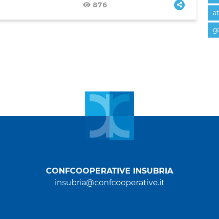
876
at
ge
CONFCOOPERATIVE INSUBRIA
insubria@confcooperative.it