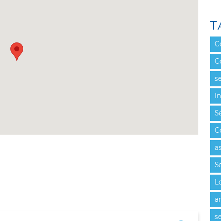
T
C
C
se
I
Se
C
a
Se
L
a
se