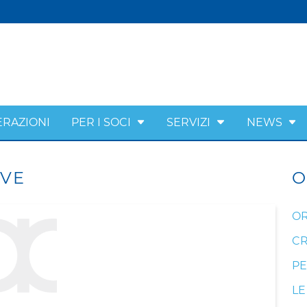
ERAZIONI
PER I SOCI
SERVIZI
NEWS
IVE
O
OR
CR
PE
LE