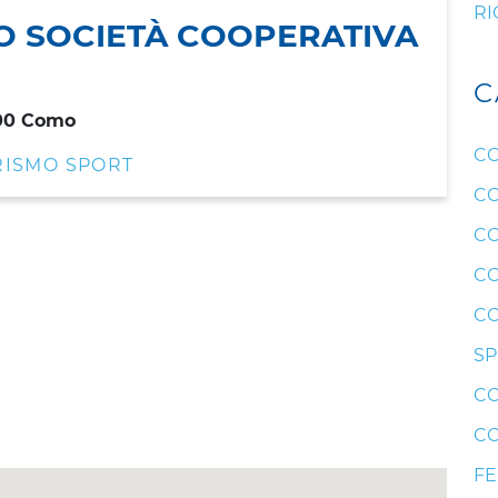
RI
DO SOCIETÀ COOPERATIVA
C
100 Como
CO
RISMO SPORT
CO
CO
CO
CO
SP
CO
CO
F