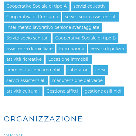
Cooperativa Sociale di tipo A
servizi educativi
Cooperativa di Consumo
servizi socio assistenziali
Inserimento lavorativo persone svantaggiate
Servizi socio sanitari
Cooperativa Sociale di tipo B
assistenza domiciliare
Formazione
Servizi di pulizia
attività ricreative
Locazione immobili
amministrazione immobili
laboratori
corsi
servizi assistenziali
manutenzione del verde
attività culturali
Gestione affitti
gestione asili nidi
ORGANIZZAZIONE
ORGANI