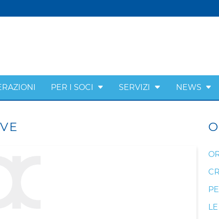
ERAZIONI
PER I SOCI
SERVIZI
NEWS
IVE
O
OR
CR
PE
LE