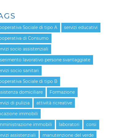
AGS
ooperativa Sociale di tipo A
servizi educativi
ooperativa di Consumo
rvizi socio assistenziali
nserimento lavorativo persone svantaggiate
rvizi socio sanitari
ooperativa Sociale di tipo B
ssistenza domiciliare
Formazione
rvizi di pulizia
attività ricreative
ocazione immobili
mministrazione immobili
laboratori
corsi
rvizi assistenziali
manutenzione del verde