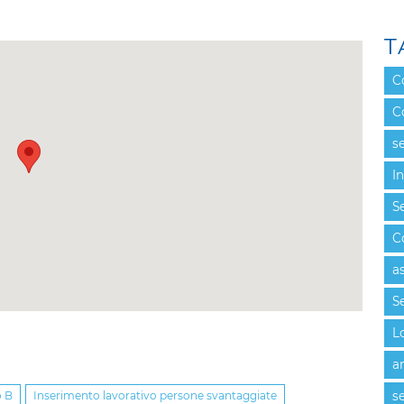
T
C
C
se
I
Se
C
a
Se
L
a
o B
Inserimento lavorativo persone svantaggiate
se