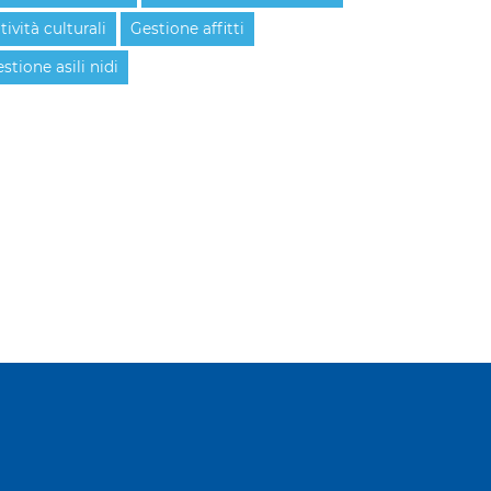
tività culturali
Gestione affitti
stione asili nidi