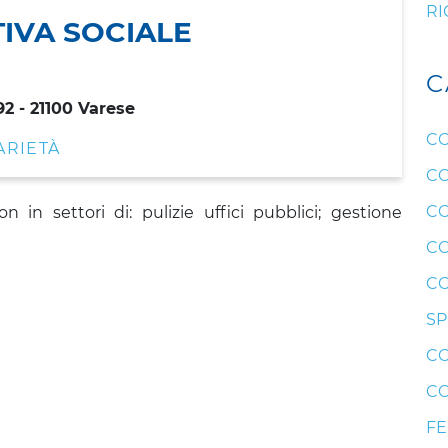
RI
IVA SOCIALE
C
92 - 21100 Varese
CO
ARIETÀ
CO
CO
n in settori di: pulizie uffici pubblici; gestione
CO
CO
SP
CO
CO
F