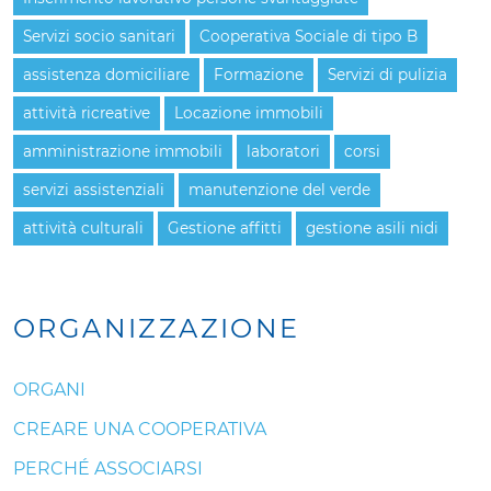
Servizi socio sanitari
Cooperativa Sociale di tipo B
assistenza domiciliare
Formazione
Servizi di pulizia
attività ricreative
Locazione immobili
amministrazione immobili
laboratori
corsi
servizi assistenziali
manutenzione del verde
attività culturali
Gestione affitti
gestione asili nidi
ORGANIZZAZIONE
ORGANI
CREARE UNA COOPERATIVA
PERCHÉ ASSOCIARSI