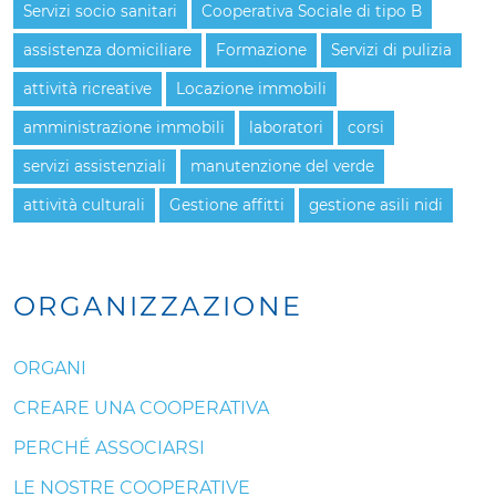
Servizi socio sanitari
Cooperativa Sociale di tipo B
assistenza domiciliare
Formazione
Servizi di pulizia
attività ricreative
Locazione immobili
amministrazione immobili
laboratori
corsi
servizi assistenziali
manutenzione del verde
attività culturali
Gestione affitti
gestione asili nidi
ORGANIZZAZIONE
ORGANI
CREARE UNA COOPERATIVA
PERCHÉ ASSOCIARSI
LE NOSTRE COOPERATIVE