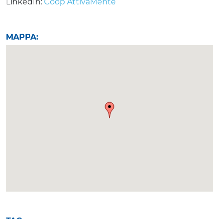
LinkedIn:
Coop AttivaMente
MAPPA: