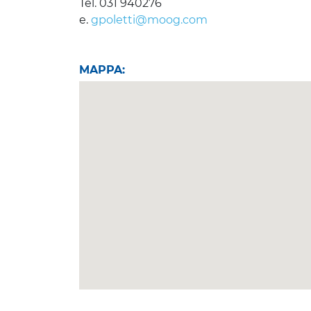
Tel. 031 940276
e.
gpoletti@moog.com
MAPPA: