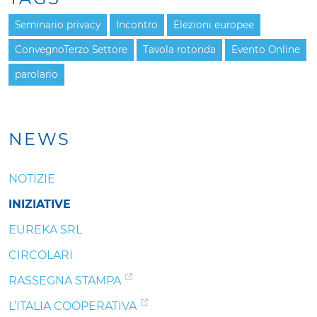
Seminario privacy
Incontro
Elezioni europee
ConvegnoTerzo Settore
Tavola rotonda
Evento Online
parolario
NEWS
NOTIZIE
INIZIATIVE
EUREKA SRL
CIRCOLARI
RASSEGNA STAMPA
L’ITALIA COOPERATIVA