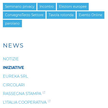
Seminario privacy
Incontro
Elezioni europee
ConvegnoTerzo Settore
Tavola rotonda
Evento Online
parolario
NEWS
NOTIZIE
INIZIATIVE
EUREKA SRL
CIRCOLARI
RASSEGNA STAMPA
L’ITALIA COOPERATIVA