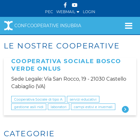
PEC
WEBMAIL
LOGIN
CONFCOOPERATIVE INSUBRIA
LE NOSTRE COOPERATIVE
COOPERATIVA SOCIALE BOSCO
VERDE ONLUS
Sede Legale: Via San Rocco, 19 - 21030 Castello
Cabiaglio (VA)
Cooperativa Sociale di tipo A
servizi educativi
gestione asili nidi
laboratori
campi estivi e invernali
CATEGORIE