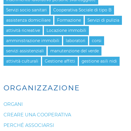
Servizi socio sanitari
Cooperativa Sociale di tipo B
assistenza domiciliare
Formazione
Servizi di pulizia
attività ricreative
Locazione immobili
amministrazione immobili
laboratori
corsi
servizi assistenziali
manutenzione del verde
attività culturali
Gestione affitti
gestione asili nidi
ORGANIZZAZIONE
ORGANI
CREARE UNA COOPERATIVA
PERCHÉ ASSOCIARSI