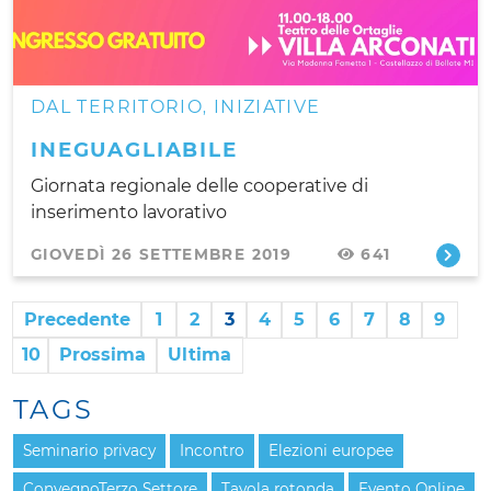
DAL TERRITORIO
INIZIATIVE
,
INEGUAGLIABILE
Giornata regionale delle cooperative di
inserimento lavorativo
GIOVEDÌ 26 SETTEMBRE 2019
641
Precedente
1
2
3
4
5
6
7
8
9
10
Prossima
Ultima
TAGS
Seminario privacy
Incontro
Elezioni europee
ConvegnoTerzo Settore
Tavola rotonda
Evento Online